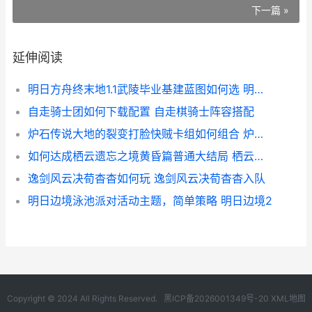
下一篇 »
延伸阅读
明日方舟终末地1.1武陵毕业基建蓝图如何选 明日方舟终末地多少g
自走骑士团如何下载配置 自走棋骑士阵容搭配
炉石传说大地的裂变打脸快贼卡组如何组合 炉石传说大地的裂变什么时候结束
如何达成栖云遗忘之境黄昏篇普通大结局 栖云洞古诗怎么读
逸剑风云决荀杳杳如何玩 逸剑风云决荀杳杳入队
明日边境泳池派对活动主题，简单策略 明日边境2
Copyright © 2024 All Rights Reserved.
黑ICP备2026001349号-20
XML地图