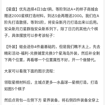
【星盘】优先选择4日3血1鸦，等阶到达A+的样子商城会
赠送2000星棋打造材料，到达S会再赠送2000。我们在A
阶先打造散搭，等到S阶，将安朵斯月刃打造出来以后用。
安朵斯月刃星群指安朵斯系列下，除了日刃的其他六个棋
子，具体摆放可以参考该帖子：
【外装】蛙会送你4件最基础的，但是我们瞧不太上，先去
精彩活动-福利-兑换铺里兑换3个星海岛外装，然后补全剩
下两个位置，再看哪一个位置属性不好，开一个做替代。
大家可以看我下面的图示流程：
领取星棋材料后，主城点更多—水晶球—星棋打造，打造
如图5个棋子
然后点背包—左侧下方 星界装备，将右侧四件装备全穿上