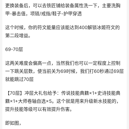
更换装备后，可以去铁匠铺给装备属性洗一下，主要洗胸
甲-暴击值，项链/戒指/鞋子-护甲穿透
这个时候，你的符文能量应该能达到400解锁冰姬符文的
第二段增益。
69-70层
这两关难度会偏高一点，当然我们也可以一定程度上控制
一下跳关层数，使当前关为69时候，我们打60秒通过69层
就能跳过70层
【70层】冲层大礼包给予：传说技能典籍×1+史诗技能典
籍×1+大师卷轴自选×5。这个就是用来升级新水技能的，
提升技能等级可以有效提升伤害。
即如图，