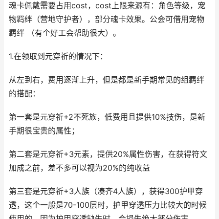
魂卡佩戴需要占用cost，cost上限来源有：角色等级，宠
物羁绊（营地守护者），部分魂卡效果。公会可借用宠物
羁绊 （有个好工会帮助很大）。
1.在领取到元穿祈的情况下：
从左到右，费用逐渐上升，但是都是新手期常见的组羁绊
的搭配：
第一套是元穿祈+2不死族，低费用且提供10%技伤，是新
手期很宝贵的属性；
第二套是元穿祈+3元素，提供20%属性伤害，在获得符文
加成之前，差不多可以视为20%的纯收益
第三套是元穿祈+3人族（凑齐4人族），获得300护甲穿
透，这个一般是70-100层时，护甲穿透压力比较大的时候
使用的，因为护甲穿透缺失时，会损失绝大部分伤害。