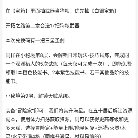
在【宝箱】里面抽武器当狗粮，优先抽【白银宝箱】
开拓之路第二章会送17把狗粮武器
本次兑换码有一把三星圣剑
同样在小秘境第8层，会解锁日常玩法-技巧试炼，完成同
一个深渊猎人的5次试炼（每天仅可完成一次），即能免费
领取1本橙色技能书、2本紫色技能书、若干其他品阶的技
能书。
小秘境第9层，解锁天赋系统。
装备“冒险家”即可，我们将其升满星。在五十层后解锁资源
副本，使用体力扫荡获取资源，则可以获得更高等级和更
多天赋，选择冒险家+能量上限/能量回复+巡猎/火灵/木
灵/水灵带满4格（同样升满星，材料是够的）