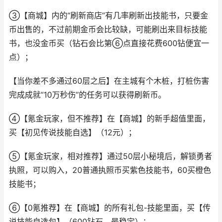
③【商城】内的“刷新商店”有几率刷新出技能书，只要金
币出售的，不过前期金币会比较缺，可能刷出来目标技能
书，也没金币买（钻石会比第⑥点直接花费600钻便宜一
点）；
【当你差不多通过60层之后】在主城有个木桩，打桩伤害
完成成就“10万秒伤”的任务可以获得刷新币。
④【氪金玩家，但不推荐】在【商城】的新手超值里面，
买【初见传说技能自选】（12元）；
⑤【氪金玩家，相对推荐】通过50层小秘境后，解锁勇者
执照，可以购入，20普通执照币买紫色技能书，60买橙色
技能书；
⑥【0氪推荐】在【商城】的所有礼包-技能里面，买【传
说技能自选包】（600钻石，最稳定）；