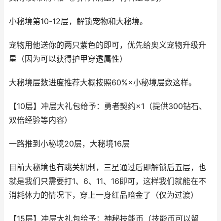
小秘境第10-12层，解锁宠物和大秘境。
宠物用他送你的两只紫色的即可，优先给奥义宠物升级升
星（因为可以获得护甲穿透属性）
大秘境层数进度推荐大概按照60%×小秘境层数这样。
【10层】冲层大礼包给予：勇者契约×1（提供300钻石、
双倍经验等内容）
一路推到小秘境20层，大秘境16层
目前大秘境也有跳关机制，三星通过后即解锁后五层，也
就是我们只需要打1、6、11、16即可，这样我们就能在不
消耗体力的情况下，穿上一身红品暗金了（仅为过渡）
【15层】冲层大礼包给予：神秘技能币（技能币可以留