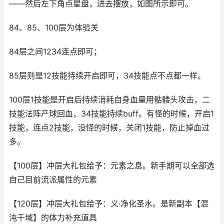
——然后左下角点星盘，进去摆放，如图所示即可。
84、85、100层为体验关
84层之间1234连点即可；
85层则是12技能持续开启即可，34技能点不点都一样。
100层1技能是开启后持续消耗自身血量用骷髅头攻击，二
技能法阵产球回血，34技能持续buff。有怪的时候，开启1
技能，连点2技能，没怪的时候，关闭1技能，防止掉血过
多。
【100层】冲层大礼包给予：元素之息。新手期可以全部选
自己目前流派属性的元素
【120层】冲层大礼包给予：义·净化圣水。是新副本【混
沌千域】的体力补充道具