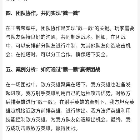
四、团队协作，共同实现“戳一戳”
在王者荣耀中，团队协作是实现“戳一戳”的关键。玩家需要
与队友保持良好的沟通，共同制定战术。例如，在团战
中，可以安排部分队友进行牵制，为其他队友创造攻击机
会；在推塔时，可以分工合作，确保塔下安全。
五、案例分析：如何通过“戳一戳”赢得团战
在一场团战中，敌方英雄聚集在塔下，我方英雄也准备发
起进攻。我方射手英雄利用自己的远程攻击优势，对敌方
后排英雄进行“戳一戳”。在射手英雄的牵制下，我方坦克英
雄趁机接近敌方前排英雄，进行输出。我方法师英雄利用
技能控制敌方英雄，为我方队友创造输出机会。最终，我
方成功击败敌方英雄，赢得团战。