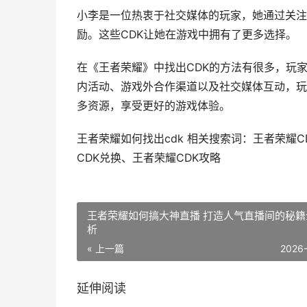
小李是一位热衷于社交媒体的玩家，她通过关注
励。这些CDK让她在游戏中拥有了更多选择。
在《王者荣耀》中找出CDK的方法有很多，玩
内活动、游戏外合作渠道以及社交媒体互动，玩
多资源，享受更好的游戏体验。
王者荣耀如何找出cdk 相关搜索词：王者荣耀C
CDK兑换、王者荣耀CDK攻略
王者荣耀如何搞大神直播 打造人气直播间的秘籍
析
« 上一篇
2026
延伸阅读