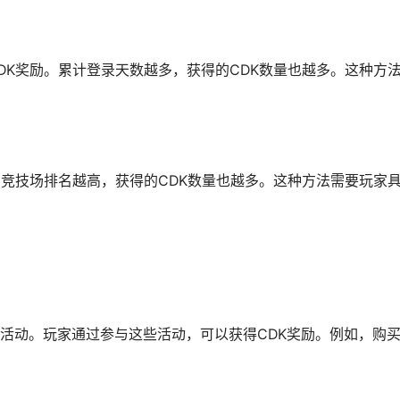
DK奖励。累计登录天数越多，获得的CDK数量也越多。这种方
。竞技场排名越高，获得的CDK数量也越多。这种方法需要玩家
活动。玩家通过参与这些活动，可以获得CDK奖励。例如，购