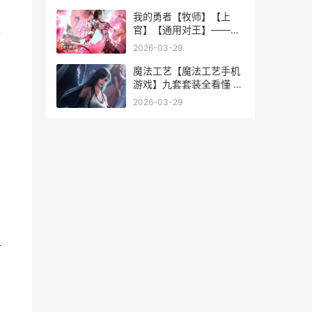
我的勇者【牧师】【上
官】【通用对王】——
动
2025.7.19 我的勇者牧师
2026-03-29
秒伤百万
魔法工艺【魔法工艺手机
游戏】九套套装全看懂 魔
法工具怎么做
2026-03-29
习
让