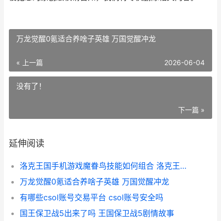
万龙觉醒0氪适合养啥子英雄 万国觉醒冲龙
« 上一篇
2026-06-04
没有了！
下一篇 »
延伸阅读
洛克王国手机游戏魔眷鸟技能如何组合 洛克王国手游最新版
万龙觉醒0氪适合养啥子英雄 万国觉醒冲龙
有哪些csol账号交易平台 csol账号安全吗
国王保卫战5出来了吗 王国保卫战5剧情故事