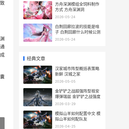
致
方舟深渊模组全饲料制作
方式 方舟深渊洞
2026-05-24
白荆回廊拉波的技能是啥
子 白荆回廊什么时候公测
渊
2026-05-24
通
成
经典文章
汉家城市阵型概括表策略
新鲜 汉城之家
囊
2026-05-05
金铲铲之战超强阵型祖安
爆弹瑞兹 金铲铲之战强度
2026-03-29
模拟山羊如何配置中文 模
拟山羊如何配队友
2026-04-25