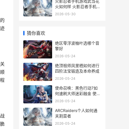
火影忍者手机游戏武当花
火如何样 火影忍者手机游
戏最强忍者大集结
2026-05-30
的
迹
猜你喜欢
绝区零浮波柚叶选哪个音
擎好
2026-05-24
关
绝顶祖师凤里栖如何进行
四阶法宝锻造及本命养成
顺
2026-05-24
程
使命召唤：黑色行动7如
何速刷大师迷彩融金 使命
召唤黑色7
2026-05-24
ARCRaiders个人如何通
战
关割菜者
脆
2026-05-24