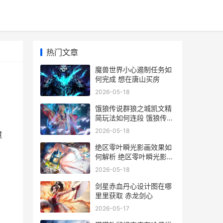
热门文章
魔兽世界小心遏制任务如
何完成 想在唐山买房
2026-05-18
饿狼传说群狼之城凯文精
简玩法如何连段 饿狼传说
群狼之城比格先生
2026-05-18
魔
绝区零叶瞬光影画效果如
何解析 绝区零叶瞬光影画
立绘图
2026-05-18
剑星赤血丹心设计图在哪
里里获取 赤龙剑心
2026-05-17