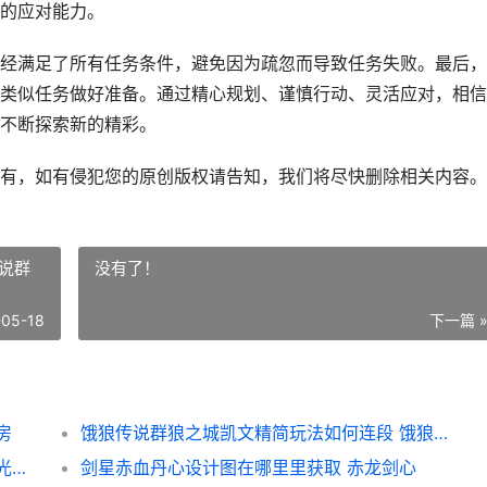
的应对能力。
经满足了所有任务条件，避免因为疏忽而导致任务失败。最后，
类似任务做好准备。通过精心规划、谨慎行动、灵活应对，相信
不断探索新的精彩。
有，如有侵犯您的原创版权请告知，我们将尽快删除相关内容。
说群
没有了！
-05-18
下一篇 
房
饿狼传说群狼之城凯文精简玩法如何连段 饿狼传说群狼之城比格先生
绝区零叶瞬光影画效果如何解析 绝区零叶瞬光影画立绘图
剑星赤血丹心设计图在哪里里获取 赤龙剑心