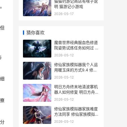
猫猫钓游记商店有啥子说
。
明 猫游记小游戏
2026-05-17
但
猜你喜欢
魔兽世界经典服血色修道
院姿势试炼任务如何过 魔
兽世界经典服wcl迟钝术
2026-05-12
与
修仙家族模拟器我个人运
用暖玉床的方式9.4 修仙
家族模拟器代码
2026-05-12
细
明日方舟终末地清波寨机
器人如何修复 明日方舟终
末地吧
2026-05-12
察
修仙家族模拟器家族难度
方法同享 修仙家族模拟器
代码
分
2026-05-12