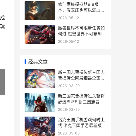
修仙家族模拟器9.8版
本，暖玉床也可以满血脉
修仙家族模拟器攻略完整
成
2026-05-12
版
玩
魔兽世界不可限量任务如
何过 魔兽世界不可忘却
2026-05-12
经典文章
新三国志曹操传新三国志
曹操传全网最细最全策略
新三国志曹操传地宫首领
2026-03-29
»
怎么打
新三国志曹操传过关斩将
必选BUFF 新三国志曹操
传同盟首领袁术怎么打
2026-03-29
洛克王国手机游戏何时上
线 洛克王国手游最新版
2026-05-05