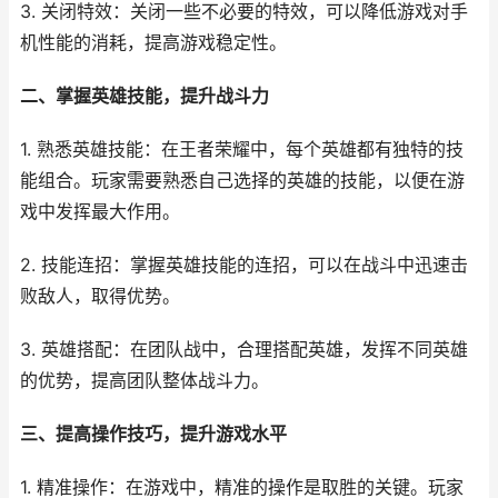
3. 关闭特效：关闭一些不必要的特效，可以降低游戏对手
机性能的消耗，提高游戏稳定性。
二、掌握英雄技能，提升战斗力
1. 熟悉英雄技能：在王者荣耀中，每个英雄都有独特的技
能组合。玩家需要熟悉自己选择的英雄的技能，以便在游
戏中发挥最大作用。
2. 技能连招：掌握英雄技能的连招，可以在战斗中迅速击
败敌人，取得优势。
3. 英雄搭配：在团队战中，合理搭配英雄，发挥不同英雄
的优势，提高团队整体战斗力。
三、提高操作技巧，提升游戏水平
1. 精准操作：在游戏中，精准的操作是取胜的关键。玩家