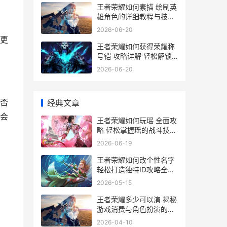
王者荣耀如何素描 绘制英
雄角色的详细教程与技巧
解析
2026-06-20
更
王者荣耀如何获得荣耀称
号铠 攻略详解 轻松解锁
铠的荣耀称号
2026-06-20
否
经典文章
会
王者荣耀如何玩瑶 全面攻
略 轻松掌握瑶的战斗技巧
与策略
2026-06-19
王者荣耀如何改个性名字
轻松打造独特ID攻略全解
析
2026-05-15
王者荣耀多少可以演 揭秘
游戏消费与角色扮演的平
衡点
2026-04-10