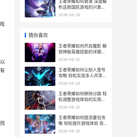
王者荣耀如何衰落 深度解
析这款国民游戏的兴衰历
程
2026-06-26
戏
猜你喜欢
王者荣耀如何开启魔影 解
锁神秘英雄技能的详细攻
略
2026-06-20
以
王者荣耀如何让别人登号
有
攻略 轻松实现多人共享账
号的实用技巧
2026-06-24
王者荣耀如何移除分路 轻
松调整游戏体验的实用攻
略
2026-06-20
王者荣耀如何提流量包攻
找
略 轻松提升游戏体验 告
别流量焦虑
2026-06-20