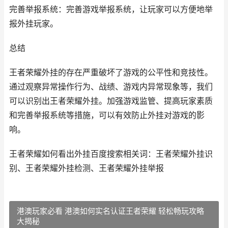
完善举报系统：完善游戏举报系统，让玩家可以方便地举
报外挂玩家。
总结
王者荣耀外挂的存在严重破坏了游戏的公平性和竞技性。
通过观察异常操作行为、战绩、游戏内异常现象等，我们
可以识别出王者荣耀外挂。加强游戏监管、提高玩家素质
和完善举报系统等措施，可以有效防止外挂对游戏的影
响。
王者荣耀如何看出外挂百度搜索相关词：王者荣耀外挂识
别、王者荣耀外挂检测、王者荣耀外挂举报
港澳玩家必看 港澳如何实名认证王者荣耀 轻松畅玩攻略
大揭秘