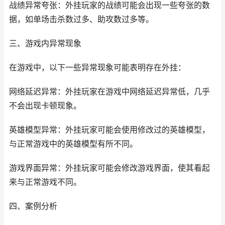
战绩异常夸张：外挂玩家的战绩可能会出现一些夸张的数
据，如单场击杀数过多、助攻数过多等。
三、游戏内异常现象
在游戏中，以下一些异常现象可能表明存在外挂：
网络延迟异常：外挂玩家在游戏中网络延迟异常低，几乎
不会出现卡顿现象。
英雄模型异常：外挂玩家可能会使用修改过的英雄模型，
与正常游戏中的英雄模型有所不同。
游戏界面异常：外挂玩家可能会修改游戏界面，使其看起
来与正常游戏不同。
四、案例分析