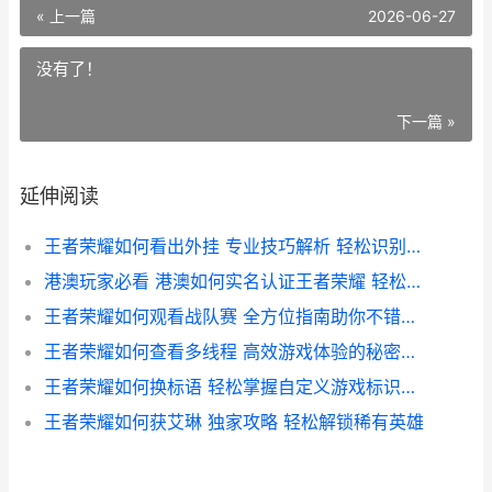
« 上一篇
2026-06-27
没有了！
下一篇 »
延伸阅读
王者荣耀如何看出外挂 专业技巧解析 轻松识别作弊行为
港澳玩家必看 港澳如何实名认证王者荣耀 轻松畅玩攻略大揭秘
王者荣耀如何观看战队赛 全方位指南助你不错过精彩对决
王者荣耀如何查看多线程 高效游戏体验的秘密解析
王者荣耀如何换标语 轻松掌握自定义游戏标识的技巧指南
王者荣耀如何获艾琳 独家攻略 轻松解锁稀有英雄