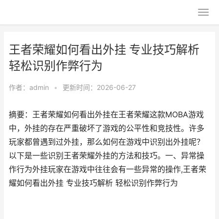
王者荣耀如何看出外挂 专业技巧解析
轻松识别作弊行为
作者：
admin
•
更新时间：2026-06-27
摘要：王者荣耀如何看出外挂在王者荣耀这款MOBA游戏
中，外挂的存在严重破坏了游戏的公平性和竞技性。许多
玩家都曾遇到过外挂，那么如何在游戏中识别出外挂呢？
以下是一些识别王者荣耀外挂的方法和技巧。一、异常操
作行为外挂玩家在游戏中往往会有一些异常的操作,王者荣
耀如何看出外挂 专业技巧解析 轻松识别作弊行为