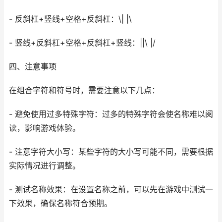
- 反斜杠+竖线+空格+反斜杠：\| |\
- 竖线+反斜杠+空格+反斜杠+竖线：||\ |/
四、注意事项
在组合字符和符号时，需要注意以下几点：
- 避免使用过多特殊字符：过多的特殊字符会使名称难以阅
读，影响游戏体验。
- 注意字符大小写：某些字符的大小写可能不同，需要根据
实际情况进行调整。
- 测试名称效果：在设置名称之前，可以先在游戏中测试一
下效果，确保名称符合预期。