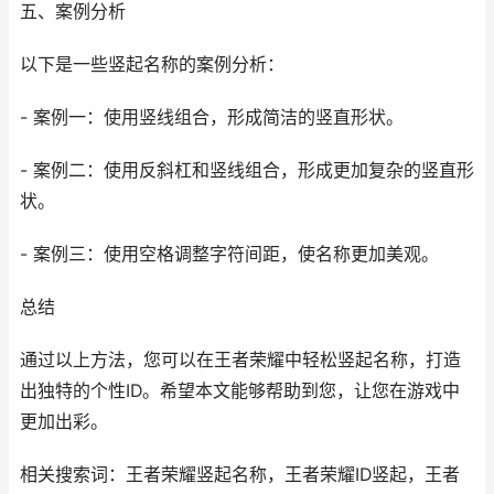
五、案例分析
以下是一些竖起名称的案例分析：
- 案例一：使用竖线组合，形成简洁的竖直形状。
- 案例二：使用反斜杠和竖线组合，形成更加复杂的竖直形
状。
- 案例三：使用空格调整字符间距，使名称更加美观。
总结
通过以上方法，您可以在王者荣耀中轻松竖起名称，打造
出独特的个性ID。希望本文能够帮助到您，让您在游戏中
更加出彩。
相关搜索词：王者荣耀竖起名称，王者荣耀ID竖起，王者