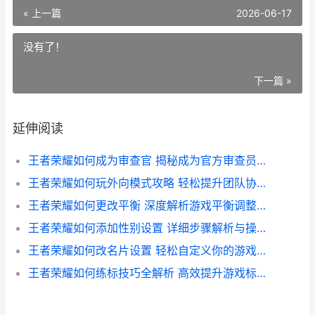
« 上一篇
2026-06-17
没有了！
下一篇 »
延伸阅读
王者荣耀如何成为审查官 揭秘成为官方审查员的必备条件和职业路径
王者荣耀如何玩外向模式攻略 轻松提升团队协作 掌握外向英雄玩法技巧
王者荣耀如何更改平衡 深度解析游戏平衡调整策略与技巧
王者荣耀如何添加性别设置 详细步骤解析与操作指南
王者荣耀如何改名片设置 轻松自定义你的游戏形象指南
王者荣耀如何练标技巧全解析 高效提升游戏标靶技能指南