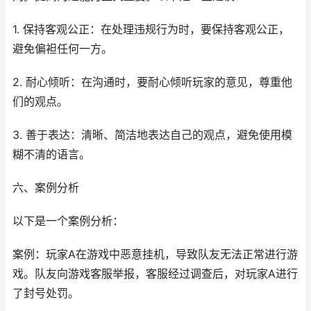
1. 保持客观公正：在处理违规行为时，要保持客观公正，
避免偏袒任何一方。
2. 耐心倾听：在沟通时，要耐心倾听玩家的意见，尊重他
们的观点。
3. 善于表达：清晰、简洁地表达自己的观点，避免使用模
糊不清的语言。
六、案例分析
以下是一个案例分析：
案例：玩家A在游戏中恶意挂机，导致队友无法正常进行游
戏。队友向游戏客服举报，客服经过调查后，对玩家A进行
了封号处罚。