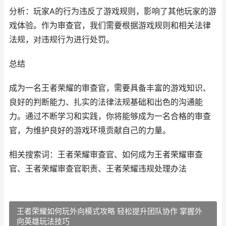
分析：玩家A的行为违反了游戏规则，影响了其他玩家的游
戏体验。作为审查官，我们需要根据游戏规则和相关法律
法规，对违规行为进行处罚。
总结
成为一名王者荣耀的审查官，需要具备丰富的游戏知识、
良好的判断能力、扎实的法律法规基础和出色的沟通能
力。通过不断学习和实践，你将能够成为一名合格的审查
官，为维护良好的游戏环境贡献自己的力量。
相关搜索词：王者荣耀审查官、如何成为王者荣耀审查
官、王者荣耀审查官职责、王者荣耀违规处理办法
王者荣耀如何玩外向模式攻略 轻松提升团队协作 掌握外
向英雄玩法技巧