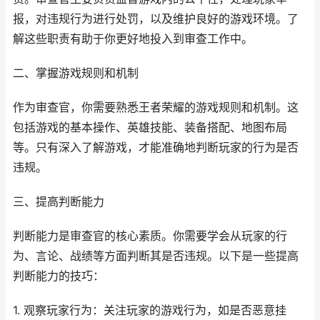
报，对违规行为进行处罚，以及维护良好的游戏环境。了
解这些职责有助于你更好地投入到审查工作中。
二、掌握游戏规则和机制
作为审查官，你需要熟悉王者荣耀的游戏规则和机制。这
包括游戏的基本操作、英雄技能、装备搭配、地图布局
等。只有深入了解游戏，才能准确地判断玩家的行为是否
违规。
三、提高判断能力
判断能力是审查官的核心素质。你需要学会从玩家的行
为、言论、战绩等方面判断其是否违规。以下是一些提高
判断能力的技巧：
1. 观察玩家行为：关注玩家的游戏行为，如是否恶意挂