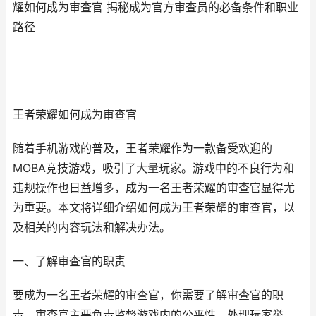
耀如何成为审查官 揭秘成为官方审查员的必备条件和职业
路径
王者荣耀如何成为审查官
随着手机游戏的普及，王者荣耀作为一款备受欢迎的
MOBA竞技游戏，吸引了大量玩家。游戏中的不良行为和
违规操作也日益增多，成为一名王者荣耀的审查官显得尤
为重要。本文将详细介绍如何成为王者荣耀的审查官，以
及相关的内容玩法和解决办法。
一、了解审查官的职责
要成为一名王者荣耀的审查官，你需要了解审查官的职
责。审查官主要负责监督游戏内的公平性，处理玩家举