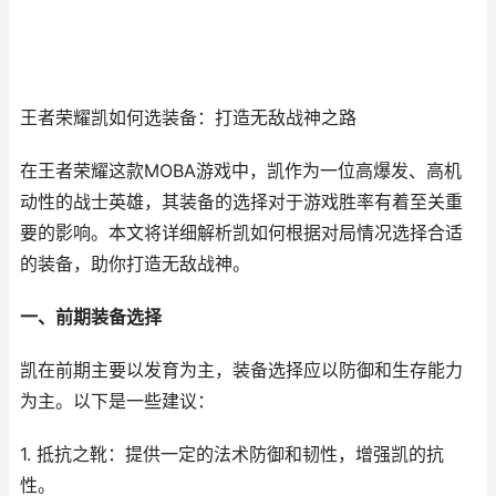
王者荣耀凯如何选装备：打造无敌战神之路
在王者荣耀这款MOBA游戏中，凯作为一位高爆发、高机
动性的战士英雄，其装备的选择对于游戏胜率有着至关重
要的影响。本文将详细解析凯如何根据对局情况选择合适
的装备，助你打造无敌战神。
一、前期装备选择
凯在前期主要以发育为主，装备选择应以防御和生存能力
为主。以下是一些建议：
1. 抵抗之靴：提供一定的法术防御和韧性，增强凯的抗
性。