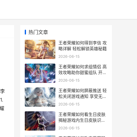
热门文章
王者荣耀如何得到李信 攻
略详解 轻松解锁英雄秘籍
2026-06-15
王者荣耀如何求组情侣 高
效攻略助你甜蜜组队 开启
浪漫游戏之旅
2026-06-15
王者荣耀如何屏蔽推送 轻
李
松关闭游戏通知 享受无打
.
扰游戏体验指南
2026-06-15
耀
王者荣耀如何看生日皮肤
揭秘游戏内生日皮肤识别
与收藏攻略
2026-06-15