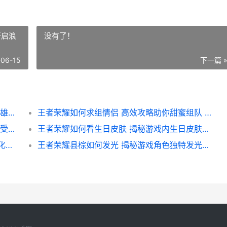
开启浪
没有了！
-06-15
下一篇 
王者荣耀如何得到李信 攻略详解 轻松解锁英雄秘籍
王者荣耀如何求组情侣 高效攻略助你甜蜜组队 开启浪漫游戏之旅
王者荣耀如何屏蔽推送 轻松关闭游戏通知 享受无打扰游戏体验指南
王者荣耀如何看生日皮肤 揭秘游戏内生日皮肤识别与收藏攻略
王者荣耀如何改穿戴密码教程 轻松设置个性化穿戴密码攻略
王者荣耀县棕如何发光 揭秘游戏角色独特发光效果解析