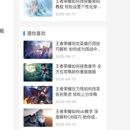
王者荣耀如何改穿戴密码
教程 轻松设置个性化穿戴
密码攻略
2026-06-15
能
猜你喜欢
王者荣耀坦克英雄打团技
巧解析 如何成为团战中的
坚实后盾
2026-06-11
王者荣耀如何拯救废号 全
方位攻略助你重振旗鼓
2026-06-13
王者荣耀压力怪如何改变
告别焦虑 轻松上分攻略
2026-06-09
。
王者荣耀如何ob教学 深
度解析OB技巧 助你成为
游戏高手
2026-06-12