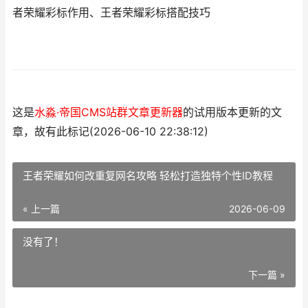
者荣耀彩标作用、王者荣耀彩标搭配技巧
这是
水淼·帝国CMS站群文章更新器
的试用版本更新的文
章，故有此标记(2026-06-10 22:38:12)
王者荣耀如何改重复网名攻略 轻松打造独特个性ID教程
« 上一篇
2026-06-09
没有了！
下一篇 »