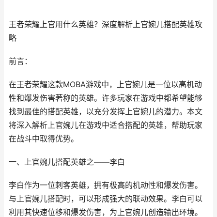
王者荣耀上官用什么英雄？深度解析上官婉儿搭配英雄攻
略
前言：
在王者荣耀这款MOBA游戏中，上官婉儿是一位以高机动
性和爆发伤害著称的英雄。许多玩家在游戏中都希望能够
找到最佳的搭配英雄，以充分发挥上官婉儿的潜力。本文
将深入解析上官婉儿在游戏中适合搭配的英雄，帮助玩家
在战斗中取得优势。
一、上官婉儿搭配英雄之——李白
李白作为一位刺客英雄，拥有极高的机动性和爆发伤害。
与上官婉儿搭配时，可以形成强大的联动效果。李白可以
利用其快速位移和爆发伤害，为上官婉儿创造输出环境。