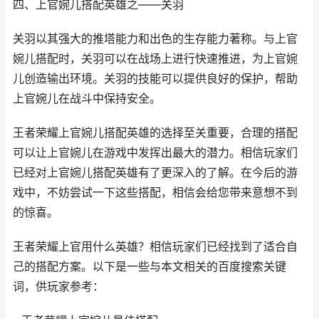
四、上官婉儿搭配英雄之——关羽
关羽以其强大的推塔能力和出色的生存能力著称。与上官
婉儿搭配时，关羽可以在战场上进行快速推进，为上官婉
儿创造输出环境。关羽的技能可以提供良好的保护，帮助
上官婉儿在战斗中保持安全。
王者荣耀上官婉儿搭配英雄的选择至关重要，合理的搭配
可以让上官婉儿在游戏中发挥出最大的潜力。相信玩家们
已经对上官婉儿搭配英雄有了更深入的了解。在今后的游
戏中，不妨尝试一下这些搭配，相信会给您带来意想不到
的惊喜。
王者荣耀上官用什么英雄？相信玩家们已经找到了适合自
己的搭配方案。以下是一些与本文相关的百度搜索关键
词，供玩家参考：