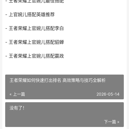
- 王者荣耀上官婉儿最佳搭配
- 上官婉儿搭配英雄推荐
- 王者荣耀上官婉儿搭配李白
- 王者荣耀上官婉儿搭配貂蝉
- 王者荣耀上官婉儿搭配嬴政
王者荣耀如何快速打出排名 高效策略与技巧全解析
« 上一篇
2026-05-14
没有了！
下一篇 »