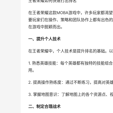
王者荣耀如何快速打出排名
在王者荣耀这款MOBA游戏中，许多玩家都渴
要玩家们在操作、策略和团队协作上都有出色的
在游戏中脱颖而出。
一、提升个人技术
在王者荣耀中，个人技术是提升排名的基础。以
1. 熟悉英雄技能：每个英雄都有独特的技能
用。
2. 提高操作熟练度：通过不断练习，提高对
3. 掌握地图意识：了解地图上的各个资源点
二、制定合理战术