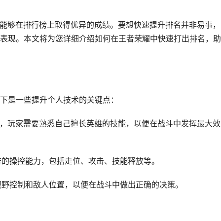
望能够在排行榜上取得优异的成绩。要想快速提升排名并非易事，
表现。本文将为您详细介绍如何在王者荣耀中快速打出排名，助
下是一些提升个人技术的关键点：
组合，玩家需要熟悉自己擅长英雄的技能，以便在战斗中发挥最大效
英雄的操控能力，包括走位、攻击、技能释放等。
、视野控制和敌人位置，以便在战斗中做出正确的决策。