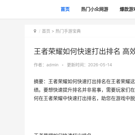
首页
热门小众网游
爆款游
首页
>
热门手游宝典
王者荣耀如何快速打出排名 高
作者：
admin
•
更新时间：2026-05-14
摘要：王者荣耀如何快速打出排名在王者荣耀这
绩。要想快速提升排名并非易事，需要玩家们在
何在王者荣耀中快速打出排名，助您在游戏中脱