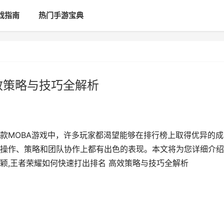
戏指南
热门手游宝典
效策略与技巧全解析
款MOBA游戏中，许多玩家都渴望能够在排行榜上取得优异的成
操作、策略和团队协作上都有出色的表现。本文将为您详细介绍
颖,王者荣耀如何快速打出排名 高效策略与技巧全解析