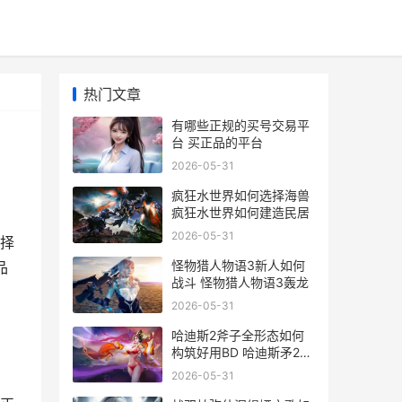
热门文章
有哪些正规的买号交易平
台 买正品的平台
2026-05-31
疯狂水世界如何选择海兽
疯狂水世界如何建造民居
2026-05-31
择
怪物猎人物语3新人如何
品
战斗 怪物猎人物语3轰龙
2026-05-31
哈迪斯2斧子全形态如何
构筑好用BD 哈迪斯矛2解
锁
2026-05-31