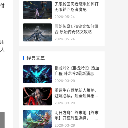
无限轮回忍者魔龟如何打
付
无限轮回忍者魔龟
2026-05-24
原始传奇1.76铭文如何组
合 原始传奇铭文攻略
2026-05-24
用
人
经典文章
卧龙吟2《卧龙吟2》热血
启程 卧龙吟2最新消息
2026-03-29
重建生存营地新人策略，
避坑必读，超全超详细干
货 生存营地下载
2026-03-29
明日方舟：终末地【终末
地】开荒阵型选择，一图
看懂 明日方舟终末地多少
2026-03-29