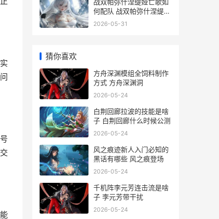
正
战双帕弥什涅缇娅亡歌如
何配队 战双帕弥什涅缇娅
意识搭配
2026-05-31
猜你喜欢
实
方舟深渊模组全饲料制作
问
方式 方舟深渊洞
2026-05-24
白荆回廊拉波的技能是啥
子 白荆回廊什么时候公测
2026-05-24
号
风之痕迹新人入门必知的
交
黑话有哪些 风之痕登场
2026-05-24
千机阵李元芳连击流是啥
子 李元芳带干扰
2026-05-24
能