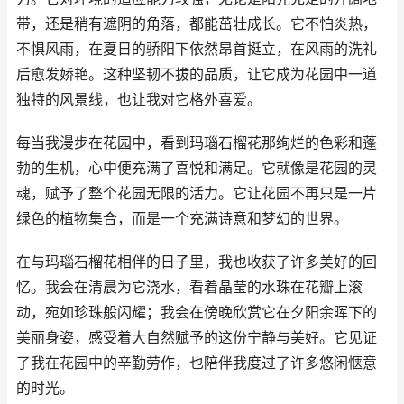
带，还是稍有遮阴的角落，都能茁壮成长。它不怕炎热，
不惧风雨，在夏日的骄阳下依然昂首挺立，在风雨的洗礼
后愈发娇艳。这种坚韧不拔的品质，让它成为花园中一道
独特的风景线，也让我对它格外喜爱。
每当我漫步在花园中，看到玛瑙石榴花那绚烂的色彩和蓬
勃的生机，心中便充满了喜悦和满足。它就像是花园的灵
魂，赋予了整个花园无限的活力。它让花园不再只是一片
绿色的植物集合，而是一个充满诗意和梦幻的世界。
在与玛瑙石榴花相伴的日子里，我也收获了许多美好的回
忆。我会在清晨为它浇水，看着晶莹的水珠在花瓣上滚
动，宛如珍珠般闪耀；我会在傍晚欣赏它在夕阳余晖下的
美丽身姿，感受着大自然赋予的这份宁静与美好。它见证
了我在花园中的辛勤劳作，也陪伴我度过了许多悠闲惬意
的时光。