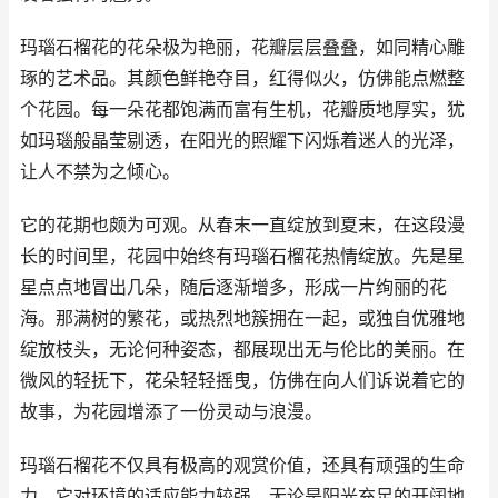
玛瑙石榴花的花朵极为艳丽，花瓣层层叠叠，如同精心雕
琢的艺术品。其颜色鲜艳夺目，红得似火，仿佛能点燃整
个花园。每一朵花都饱满而富有生机，花瓣质地厚实，犹
如玛瑙般晶莹剔透，在阳光的照耀下闪烁着迷人的光泽，
让人不禁为之倾心。
它的花期也颇为可观。从春末一直绽放到夏末，在这段漫
长的时间里，花园中始终有玛瑙石榴花热情绽放。先是星
星点点地冒出几朵，随后逐渐增多，形成一片绚丽的花
海。那满树的繁花，或热烈地簇拥在一起，或独自优雅地
绽放枝头，无论何种姿态，都展现出无与伦比的美丽。在
微风的轻抚下，花朵轻轻摇曳，仿佛在向人们诉说着它的
故事，为花园增添了一份灵动与浪漫。
玛瑙石榴花不仅具有极高的观赏价值，还具有顽强的生命
力。它对环境的适应能力较强，无论是阳光充足的开阔地