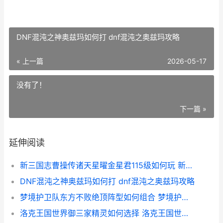
DNF混沌之神奥兹玛如何打 dnf混沌之奥兹玛攻略
« 上一篇
2026-05-17
没有了！
下一篇 »
延伸阅读
新三国志曹操传诸天星曜金星君115级如何玩 新三国志曹操传武将搭配
DNF混沌之神奥兹玛如何打 dnf混沌之奥兹玛攻略
梦境护卫队东方不败绝顶阵型如何组合 梦境护卫队东方宫主还是镭射
洛克王国世界御三家精灵如何选择 洛克王国世界御三家出场特效