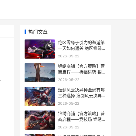
热门文章
绝区零缘于引力的邂逅第
一天如何通关 绝区零缘于
引力的邂逅剧情
2026-05-22
锦绣商铺【官方策略】营
商启程——祈福运势 锦绣
商业中心售楼处
2026-05-22
于
逸剑风云决异种金蝎有哪
三种选择 逸剑风云决异种
金蝎在哪儿
2026-05-22
锦绣商铺【官方策略】营
商启程——竞技场 锦绣商
业中心售楼处
2026-05-22