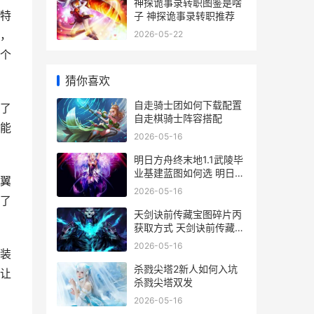
神探诡事录转职图鉴是啥
特
子 神探诡事录转职推荐
，
2026-05-22
个
猜你喜欢
自走骑士团如何下载配置
了
自走棋骑士阵容搭配
能
2026-05-16
明日方舟终末地1.1武陵毕
业基建蓝图如何选 明日方
翼
舟终末地多少g
2026-05-16
了
天剑诀前传藏宝图碎片丙
获取方式 天剑诀前传藏宝
图丁的获取方法
2026-05-16
装
杀戮尖塔2新人如何入坑
让
杀戮尖塔双发
2026-05-16