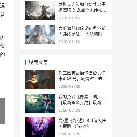
龙胤立志传如何培养弟子
运
提高强度 龙胤立志传如何
著
攻击城镇
2026-05-16
大航海时代传说钓鱼佬新
人路线是啥子 大航海时代
历
传说地图
2026-05-16
仅
的
经典文章
新三国志曹操传装备试炼
卡40积分，剧情过不去如
何办 新三国志曹操传同盟
2026-03-29
首领袁术怎么打
我的勇者【像素三国】
【最新暗金养成】最新暗
金养成策略 我的勇者t0
2026-03-29
»
光·遇《光·遇》9.3每天任
务策略 《光·遇》
2026-03-29