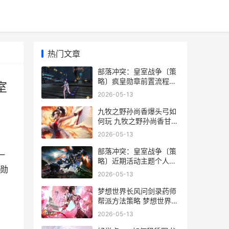
热门文章
部落冲突：皇室战争〔策
略〕疯皇勋章前置流程：
室
快速起小号 部落冲突皇室
2026-05-13
战争最强卡组
九牧之野孙尚香爆头弓如
何玩 九牧之野孙尚香甘宁
阵容推荐
2026-05-13
部落冲突：皇室战争〔策
一
略〕近期活动主题个人卡
皇勋
组同享 部落冲突皇室战争
2026-05-13
国际服
梦想世界长风问剑录药师
帮派方法策略 梦想世界长
风问剑录什么职业好玩
2026-05-13