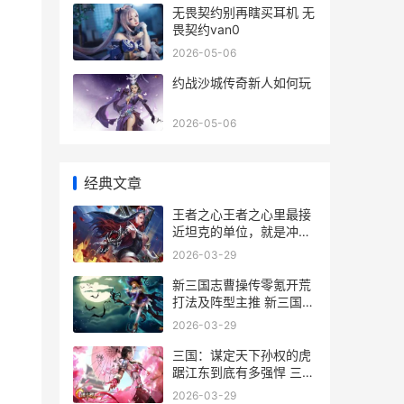
无畏契约别再瞎买耳机 无
畏契约van0
2026-05-06
约战沙城传奇新人如何玩
2026-05-06
经典文章
王者之心王者之心里最接
近坦克的单位，就是冲车
了 王者之心王者之影哪个
2026-03-29
好
新三国志曹操传零氪开荒
打法及阵型主推 新三国志
曹操传武将搭配
2026-03-29
三国：谋定天下孙权的虎
踞江东到底有多强悍 三国
谋定天下手游官网首页入
2026-03-29