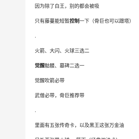
因为除了白王，别的都会被吸
只有藤蔓能短暂
控制
一下（骨巨也可以蹭塔）
.
火箭、大闪、火球三选二
觉醒
骷髅、墓碑二选一
觉醒吹箭必带
武僧必带，骨巨推荐带
.
里面有五张传奇卡，以及黑王这张万金油