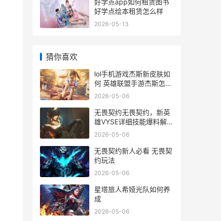
好学点app如何租赁图书
好学点绘本租赁怎么样
2026-05-13
猜你喜欢
lol手机游戏杰斯新皮肤如
何 英雄联盟手游杰斯怎么
操作
2026-05-06
无畏契约无畏契约，新英
雄VYSE详细技能爆料解
析 无畏契约2021
2026-05-06
无畏契约新人必看 无畏契
约玩法
2026-05-06
星塔旅人希娅光队如何养
成
2026-05-06