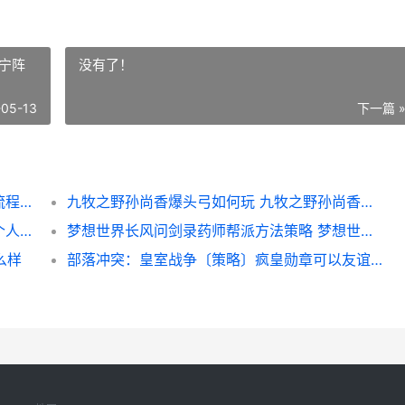
宁阵
没有了！
-05-13
下一篇 
部落冲突：皇室战争〔策略〕疯皇勋章前置流程：快速起小号 部落冲突皇室战争最强卡组
九牧之野孙尚香爆头弓如何玩 九牧之野孙尚香甘宁阵容推荐
部落冲突：皇室战争〔策略〕近期活动主题个人卡组同享 部落冲突皇室战争国际服
梦想世界长风问剑录药师帮派方法策略 梦想世界长风问剑录什么职业好玩
么样
部落冲突：皇室战争〔策略〕疯皇勋章可以友谊战获取 部落冲突皇室战争创作者代码