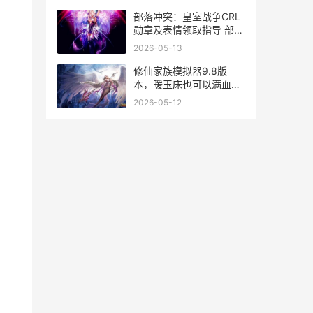
口
部落冲突：皇室战争CRL
勋章及表情领取指导 部落
冲突皇室战争保卫国王攻
2026-05-13
略
修仙家族模拟器9.8版
本，暖玉床也可以满血脉
修仙家族模拟器攻略完整
2026-05-12
版