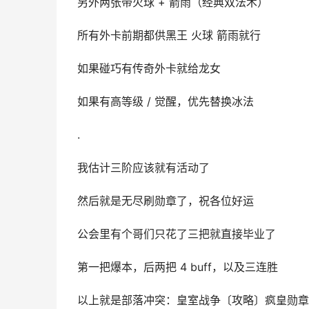
另外两张带火球 + 箭雨（经典双法术）
所有外卡前期都供黑王 火球 箭雨就行
如果碰巧有传奇外卡就给龙女
如果有高等级 / 觉醒，优先替换冰法
.
我估计三阶应该就有活动了
然后就是无尽刷勋章了，祝各位好运
公会里有个哥们只花了三把就直接毕业了
第一把爆本，后两把 4 buff，以及三连胜
以上就是部落冲突：皇室战争〔攻略〕疯皇勋章