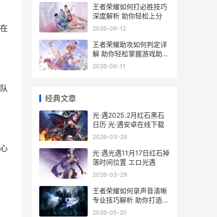
王者荣耀如何打必胜技巧
深度解析 助你轻松上分
在
2026-06-12
王者荣耀助攻如何判定详
解 助你轻松掌握游戏助攻
技巧
2026-06-11
队
经典文章
光·遇2025.2月红石黑石
日历 光·遇安卓在线下载
2026-03-29
心
光·遇光遇11月17日红石掉
落时间位置 エロ光遇
2026-03-29
王者荣耀如何录声音清晰
专业技巧解析 助你打造高
保真游戏录音体验
2026-05-20