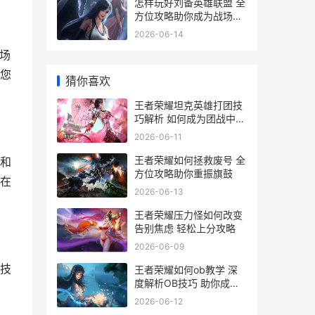
怎样玩好刘备英雄联盟 全
方位攻略助你成为战场霸
主
2026-06-14
场
您
猜你喜欢
王者荣耀坦克英雄打团技
巧解析 如何成为团战中的
坚实后盾
2026-06-11
王者荣耀如何拯救废号 全
和
方位攻略助你重振旗鼓
在
2026-06-13
王者荣耀压力怪如何改变
告别焦虑 轻松上分攻略
2026-06-09
技
王者荣耀如何ob教学 深
度解析OB技巧 助你成为
游戏高手
2026-06-12