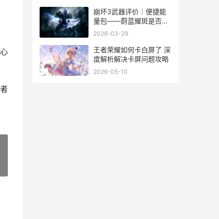
崩坏3武器评价｜便捷能
量包——蔚蓝耀斑是否值
得一肝 崩坏三武器推荐表
2026-03-29
王者荣耀如何卡白屏了 深
心
度解析解决卡屏问题攻略
2026-05-10
者
»