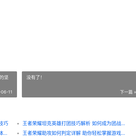
的坚
没有了！
-06-11
下一篇 
技巧
王者荣耀坦克英雄打团技巧解析 如何成为团战中的坚实后盾
王者荣耀如何授权体验服 新手玩家快速加入体验服的详细指南
王者荣耀助攻如何判定详解 助你轻松掌握游戏助攻技巧