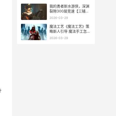
我的勇者新水游侠，深渊
裂隙300层竞速【三辅一
C】 我的勇者水游侠能玩
2026-03-29
吗
魔法工艺《魔法工艺》策
略新人引导 魔法手工怎么
做
2026-03-29
什