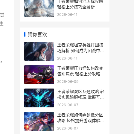
王者荣耀如何混国标攻略
轻松上分技巧全解析
其
2026-06-11
主
猜你喜欢
王者荣耀坦克英雄打团技
巧解析 如何成为团战中的
坚实后盾
2026-06-11
，
王者荣耀压力怪如何改变
告别焦虑 轻松上分攻略
2026-06-09
王者荣耀双区互通攻略 轻
松实现跨服畅玩 掌握互通
技巧全解析
2026-06-07
王者荣耀如何弄到低分区
攻略 轻松提升游戏体验
告别卡顿烦恼
2026-06-07