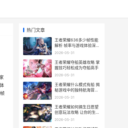
热门文章
王者荣耀636多少帧性能
解析 帧率与游戏体验深度
剖析
2026-05-31
王者荣耀夺船英雄攻略 掌
握技巧轻松成为夺船高手
2026-05-31
家
王者荣耀什么模式有船 揭
体
秘游戏中的独特航海冒险
少帧
体验
2026-05-31
王者荣耀如何搞生日愿望
创意玩法攻略 让你的生日
愿望在游戏中实现
2026-05-31