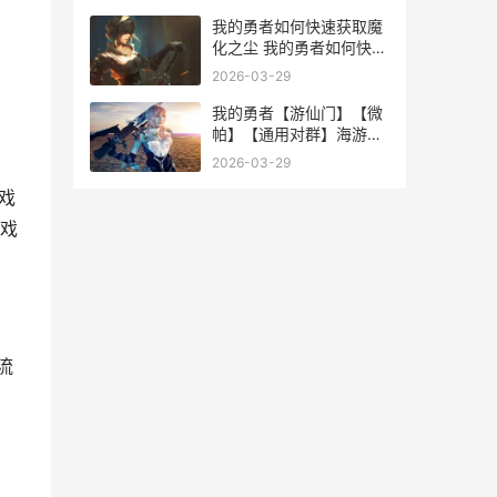
我的勇者如何快速获取魔
化之尘 我的勇者如何快速
提升元素穿透
2026-03-29
我的勇者【游仙门】【微
帕】【通用对群】海游策
略更新至2025.3.20版本
2026-03-29
我的勇者游侠最新最强攻
戏
略
戏
流