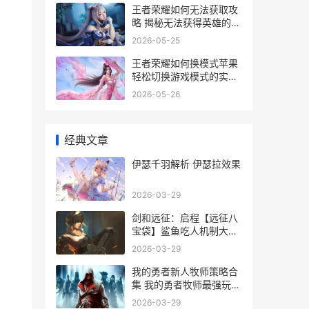
王者荣耀如何无法获取攻
略 揭秘无法获得英雄的神
秘原因
2026-05-25
王者荣耀如何换模式苹果
轻松切换游戏模式的实用
教程
2026-05-26
经典文章
伊瑟千羽解析 伊瑟拉效果
2026-03-29
剑和远征：启程【远征八
宝袋】鲨鱼吃人机制大揭
晓 剑与远征故事全集
2026-03-29
我的勇者新人牧师策略合
集 我的勇者牧师最强玩法
2021
2026-03-29