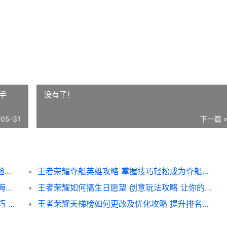
手
没有了！
-05-31
下一篇 
王者荣耀636多少帧性能解析 帧率与游戏体验深度剖析
王者荣耀夺船英雄攻略 掌握技巧轻松成为夺船高手
王者荣耀什么模式有船 揭秘游戏中的独特航海冒险体验
王者荣耀如何搞生日愿望 创意玩法攻略 让你的生日愿望在游戏中实现
王者荣耀如何改换回城教程 轻松掌握回城技巧 提升游戏体验
王者荣耀天梯榜如何更改及优化攻略 提升排名的秘籍揭秘