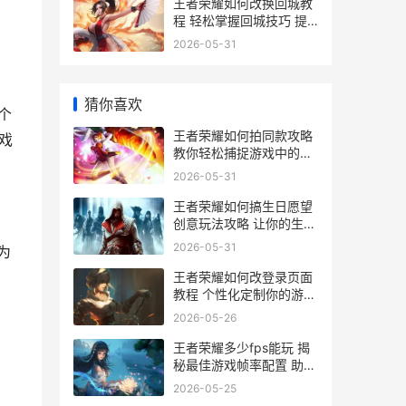
王者荣耀如何改换回城教
程 轻松掌握回城技巧 提
升游戏体验
2026-05-31
猜你喜欢
个
王者荣耀如何拍同款攻略
戏
教你轻松捕捉游戏中的时
尚单品 打造个性装备
2026-05-31
王者荣耀如何搞生日愿望
创意玩法攻略 让你的生日
愿望在游戏中实现
2026-05-31
为
王者荣耀如何改登录页面
教程 个性化定制你的游戏
登录界面指南
2026-05-26
王者荣耀多少fps能玩 揭
秘最佳游戏帧率配置 助你
畅享无卡顿体验
2026-05-25