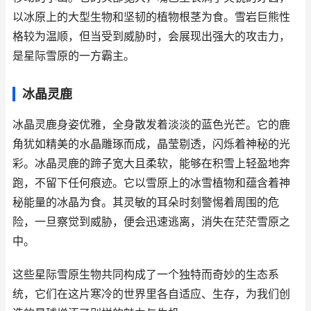
以冰原上的大型生物和坚韧的植物根茎为食。雪岩巨熊性
格较为温顺，但当受到威胁时，会展现出强大的攻击力，
是星际雪原的一方霸主。
冰晶灵鹿
冰晶灵鹿身姿优雅，全身散发着淡淡的蓝色光芒。它的鹿
角犹如精美的水晶雕琢而成，晶莹剔透，闪烁着神秘的光
彩。冰晶灵鹿的蹄子宽大且柔软，能够在积雪上轻盈地奔
跑，不留下任何痕迹。它以雪原上的冰雪植物和蕴含着神
秘能量的冰晶为食。其灵敏的耳朵时刻警惕着周围的危
险，一旦察觉到威胁，便会迅速逃离，消失在茫茫雪原之
中。
这些星际雪原生物共同构成了一个独特而奇妙的生态系
统，它们在这片寒冷的世界里各自适应、生存，为我们创