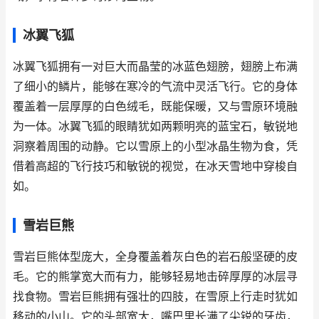
冰翼飞狐
冰翼飞狐拥有一对巨大而晶莹的冰蓝色翅膀，翅膀上布满
了细小的鳞片，能够在寒冷的气流中灵活飞行。它的身体
覆盖着一层厚厚的白色绒毛，既能保暖，又与雪原环境融
为一体。冰翼飞狐的眼睛犹如两颗明亮的蓝宝石，敏锐地
洞察着周围的动静。它以雪原上的小型冰晶生物为食，凭
借着高超的飞行技巧和敏锐的视觉，在冰天雪地中穿梭自
如。
雪岩巨熊
雪岩巨熊体型庞大，全身覆盖着灰白色的岩石般坚硬的皮
毛。它的熊掌宽大而有力，能够轻易地击碎厚厚的冰层寻
找食物。雪岩巨熊拥有强壮的四肢，在雪原上行走时犹如
移动的小山。它的头部宽大，嘴巴里长满了尖锐的牙齿，