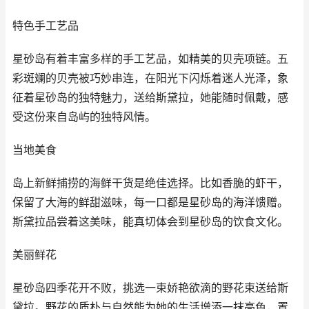
特色手工艺品
星砂岛有着丰富多样的手工艺品，如精美的贝壳项链。五
彩斑斓的贝壳被巧妙串连，在阳光下闪烁着迷人光泽，象
征着星砂岛的独特魅力，送给斯黛拉，她能随时佩戴，感
受这份来自岛屿的独特风情。
当地美食
岛上新鲜捕捞的海鲜干货是绝佳选择。比如香脆的虾干，
保留了大海的鲜甜滋味，每一口都是星砂岛的海洋馈赠。
斯黛拉品尝着这美味，能真切体会到星砂岛的饮食文化。
美丽鲜花
星砂岛四季花开不败，挑选一束娇艳欲滴的野花束送给斯
黛拉。野花的质朴与自然能为她的生活增添一抹亮色，置