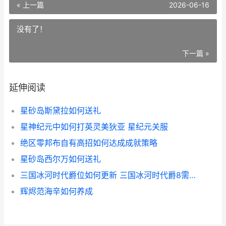
« 上一篇
2026-06-16
没有了！
下一篇 »
延伸阅读
星砂岛斯黛拉如何送礼
星神纪元中如何打英灵美狄亚 星纪元关服
绝区零邦布自有高招如何达成成就策略
星砂岛西尔万如何送礼
三国冰河时代爵位如何更新 三国冰河时代爵8需要充多少钱
辉烬范海辛如何养成