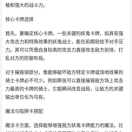
格和强大的战斗力。
核心卡牌选择
首先，要确定核心卡牌。一些关键的妖鬼卡牌，如具有强
大攻击力和特殊效果的妖鬼战士，能在前期就给予对手压
力。其可以凭借自身较高的攻击力直接攻击敌方前排，打
乱对方的防御布局。
对于摧毁骑部分，像能够破坏敌方特定卡牌或场地效果的
骑士卡牌必不可少。例如那张可以直接摧毁敌方场上攻击
力最高的卡牌的骑士，它能瞬间改变战局，让敌方的关键
输出单位化为乌有。
魔法与陷阱卡搭配
魔法卡方面，选择能够增强我方妖鬼卡牌能力的魔法。比