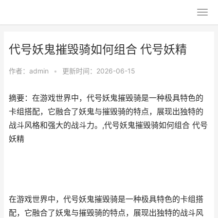
代号妖鬼摧毁骑如何组合 代号妖精
作者：
admin
•
更新时间：2026-06-15
摘要：在游戏世界中，代号妖鬼摧毁骑是一种极具特色的
卡组搭配，它融合了妖鬼与摧毁骑的特点，展现出独特的
战斗风格和强大的战斗力。,代号妖鬼摧毁骑如何组合 代号
妖精
在游戏世界中，代号妖鬼摧毁骑是一种极具特色的卡组搭
配，它融合了妖鬼与摧毁骑的特点，展现出独特的战斗风