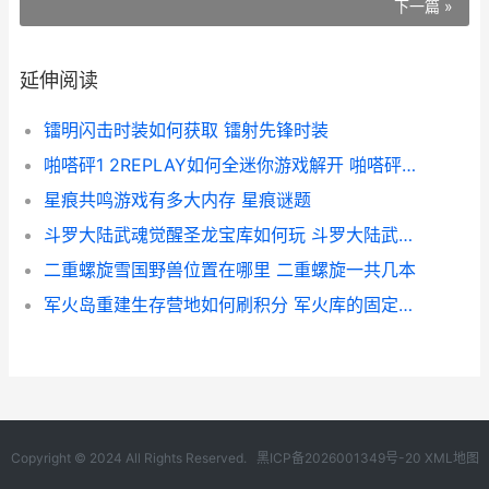
下一篇 »
延伸阅读
镭明闪击时装如何获取 镭射先锋时装
啪嗒砰1 2REPLAY如何全迷你游戏解开 啪嗒砰怎么开始
星痕共鸣游戏有多大内存 星痕谜题
斗罗大陆武魂觉醒圣龙宝库如何玩 斗罗大陆武魂觉醒37手游
二重螺旋雪国野兽位置在哪里 二重螺旋一共几本
军火岛重建生存营地如何刷积分 军火库的固定刷新点全图展示
Copyright © 2024 All Rights Reserved.
黑ICP备2026001349号-20
XML地图