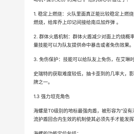
1. 稳定上燃烧：火队里面真正能比较稳定上
燃烧，给库乔上印记间接给南瓜加炸弹 。
2. 群体火盾机制：群体火盾减少对面上灼烧
量技能可以为队友提供命中暴击或者免伤效果。
3. 免伤保护：技能可以给队友上免伤，在艾琳
史瑞特的获取难度较低，抽卡歪到的几率大，影
牌之一。
1.3 强力坦克角色
海螺是T0级别的地标最强肉盾，被形容为"没有
流护盾回合内生效的机制使其必须先手才能发挥
海螺的功能定位包括：