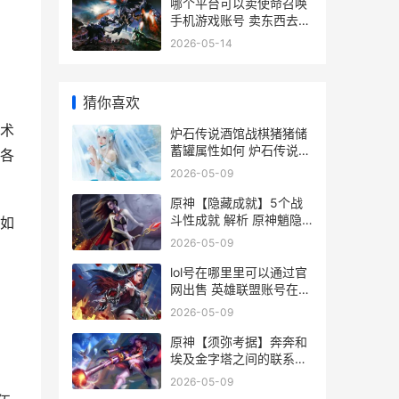
哪个平台可以卖使命召唤
手机游戏账号 卖东西去哪
个平台可以卖
2026-05-14
猜你喜欢
术
炉石传说酒馆战棋猪猪储
蓄罐属性如何 炉石传说酒
各
馆战旗新版本
2026-05-09
原神【隐藏成就】5个战
斗性成就 解析 原神魈隐
如
藏成就
2026-05-09
lol号在哪里里可以通过官
网出售 英雄联盟账号在哪
看
2026-05-09
原神【须弥考据】奔奔和
埃及金字塔之间的联系你
了解吗 须弥位置图
2026-05-09