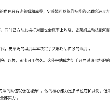
燃烧的角色只有史莱姆和库乔，史莱姆可以依靠技能的火盾给进攻方
概率，同时己方队友挨打对面也会概率上灼烧，史莱姆主动技能和
时代，史莱姆的坦度基本决定了艾琳迷乱扩散的速度 。
院可以换，紫卡可用很久。这使得他成为新手开局过渡最舒服的
海螺的队伍就像在裸奔" 。他的核心能力是多单位庇护减伤，但
全部实力 。