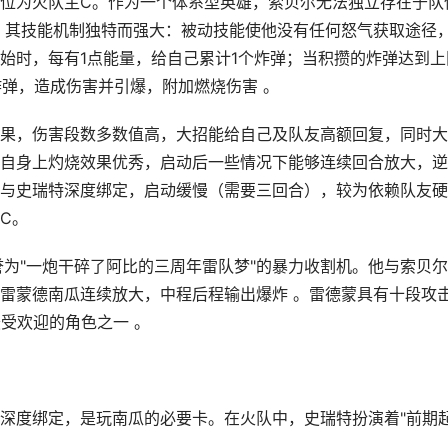
，定位为火队主C。作为一个体系型英雄，索贝尔无法独立存在于队
。其技能机制独特而强大：被动技能使他没有任何怒气获取途径
始时，每有1点能量，给自己累计1个炸弹；当积攒的炸弹达到上
炸弹，造成伤害并引爆，附加燃烧伤害 。
果，伤害段数多数值高，大招能给自己及队友高额回复，同时大
自身上灼烧效果优秀，启动后一些情况下能够连续回合放大，逆
与史瑞特深度绑定，启动缓慢（需要三回合），较为依赖队友硬
C。
誉为"一炮干碎了阿比的三周年雷队梦"的暴力收割机。他与索贝
雷蒙德南瓜连续放大，中程后程输出爆炸 。雷德蒙具有十段攻
受欢迎的角色之一 。
尔深度绑定，是玩南瓜的必要卡。在火队中，史瑞特扮演着"前期