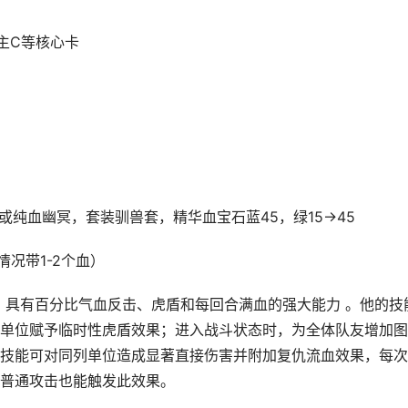
主C等核心卡
2或纯血幽冥，套装驯兽套，精华血宝石蓝45，绿15→45
况带1-2个血）
，具有百分比气血反击、虎盾和每回合满血的强大能力 。他的技
单位赋予临时性虎盾效果；进入战斗状态时，为全体队友增加图
技能可对同列单位造成显著直接伤害并附加复仇流血效果，每次
普通攻击也能触发此效果。