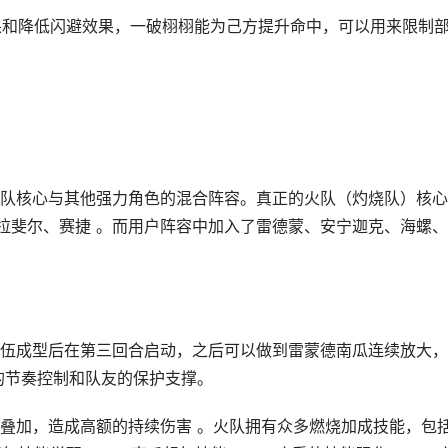
效果和降低闪避效果，一破栩栩能为己方提升命中，可以用来限制
队核心与其他强力角色的混合阵容。真正的火队（灼烧队）核心
拉斐尔、赛捷 。而用户阵容中加入了雷德蒙、安宁迦克、海螺
伍成型后在第三回合启动，之后可以做到雷蒙德南瓜连续放大，
的节奏控制和队友的保护支撑。
叠加，造成高额的持续伤害 。火队拥有众多燃烧加成技能，包