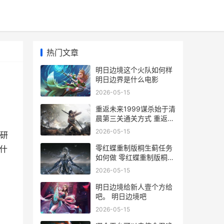
热门文章
明日边境这个火队如何样
明日边界是什么电影
2026-05-15
重返未来1999谋杀始于清
晨第三关通关方式 重返未
来1999画师
2026-05-15
研
零红蝶重制版桐生蓟任务
是什
如何做 零红蝶重制版桐生
家人偶
2026-05-15
明日边境给新人壹个方给
吧。 明日边境吧
2026-05-15