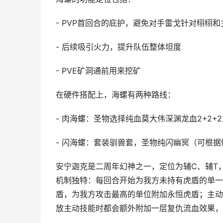
- PVP首回合的庇护，避免对手雷戈针对栩栩和
- 后续吸引火力，提升队伍整体坦度
- PVE矿洞通前用来挖矿
在硬件搭配上，海螺有两种路线：
- 肉海螺：圣物选择纯血莫大伟深渊龙血2+2+
- 闪海螺：套装驯兽套，圣物纯闪幽冥（可根据情
安宁迦克是二周年幻神之一，定位为辅C、辅T
机制独特：每回合开始为我方未持有虎盾的单一
盾，为我方攻击最高的单位附加永恒虎盾；主动
放主动技能时都会额外附加一层复仇流血效果，