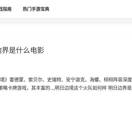
戏指南
热门手游宝典
边界是什么电影
境》雷德蒙、索贝尔、史瑞特、安宁迦克、海螺、栩栩阵容深度
略卡牌游戏，其丰富的...,明日边境这个火队如何样 明日边界