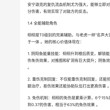
安宁迦克的复仇流血机制尤为强大，能够立即对
分伤害，有效实现了对敌方的反击。
1.4 全能辅助角色
栩栩是T0级别的完美辅助，与老虎一样"名声
于一体 。她的核心价值体现在：
1. 阴阳鱼能量技能：栩栩升到橙后质变，解锁
伤免伤效果，对推图和矿洞有巨大提升；阴鱼效
。
2. 重伤克制回复：不仅能重伤克制回复，还能
额治疗，易伤效果还能协助队伍打出更高伤害 
3. 免伤机制：栩栩的免伤是累乘计算，6个15
到0.37的伤害，相当于63%的免伤效果 。