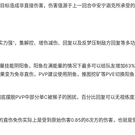
目标造成非直接伤害，伤害值源于上一回合中安宁迦克所承受的
大实力强"，集解控、增伤减伤、回复以及反梦压制敌方回复等多
能量技能阴阳鱼，阳鱼在满能量的情况下最多可以给队友增加63
果变为免非直伤，PVP建议使用阴鱼，推图挖矿等PVE切换阳鱼
彻底摆脱PVP中部分单C被猴子的困扰，百分比回复可以无视练度
。
%的直伤免伤实际上是受到原始伤害0.85的6次方的伤害，也就是