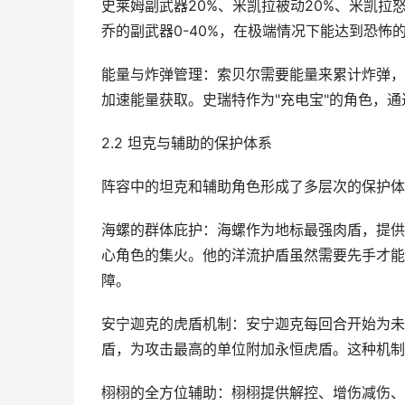
史莱姆副武器20%、米凯拉被动20%、米凯拉
乔的副武器0-40%，在极端情况下能达到恐怖
能量与炸弹管理：索贝尔需要能量来累计炸弹，
加速能量获取。史瑞特作为"充电宝"的角色，
2.2 坦克与辅助的保护体系
阵容中的坦克和辅助角色形成了多层次的保护体
海螺的群体庇护：海螺作为地标最强肉盾，提供
心角色的集火。他的洋流护盾虽然需要先手才能
障。
安宁迦克的虎盾机制：安宁迦克每回合开始为未
盾，为攻击最高的单位附加永恒虎盾。这种机制
栩栩的全方位辅助：栩栩提供解控、增伤减伤、