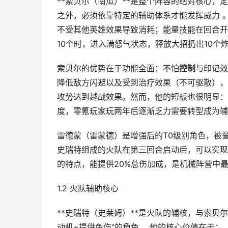
**索贝尔（南瓜）**是整个阵容的绝对核心
之外，必须依靠特定的辅助体系才能发挥威力 
不受其他英雄效果导致消耗；能量技能在回合开
10个时，进入满怒气状态，释放大招扔出10个
索贝尔的优势在于功能全面：不怕
控制
与印记效
降低敌方闪避以及受到治疗效果（不可驱散），
攻势达到越战效果。然而，他的短板也很明显：
度，零氪玩家玩两年后逐渐乏力需要转型成为辅
雷德蒙（雷蒙德）是增强后的T0级别角色，被
史瑞特组成的火队在第三回合启动后，可以实现
的特点，能提供20%总伤加成，是机械阵营中最
1.2 火队辅助核心
**史瑞特（史莱姆）**是火队的辅核，与索贝
动机+提供免伤"的角色 。他的核心价值在于：