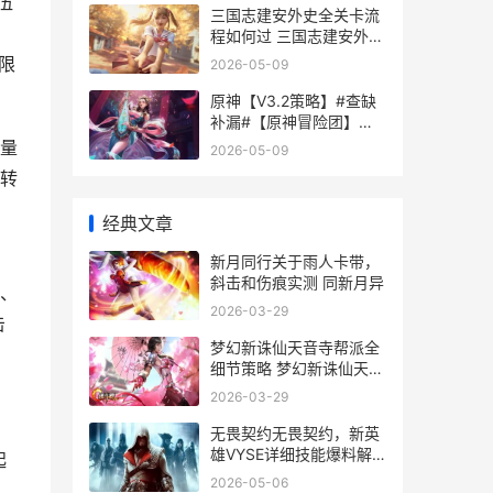
伍
三国志建安外史全关卡流
，
程如何过 三国志建安外史
攻略
限
2026-05-09
原神【V3.2策略】#查缺
补漏#【原神冒险团】须
弥家具赠礼套装的这些原
量
2026-05-09
石你拿全了吗 策略游戏战
转
争
经典文章
新月同行关于雨人卡带，
斜击和伤痕实测 同新月异
尔、
2026-03-29
击
梦幻新诛仙天音寺帮派全
细节策略 梦幻新诛仙天音
魔修
2026-03-29
无畏契约无畏契约，新英
雄VYSE详细技能爆料解
起
析 无畏契约2021
2026-05-06