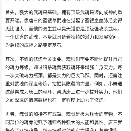
首先，强大的武魂是基础。拥有顶级武魂是迈向成神的重
要开端。像唐三的蓝银草武魂在觉醒了蓝银皇血脉后变得
无比强大，而他的双生武魂昊天锤更是顶级强攻系武魂。
一个优秀的武魂，本身就具备着独特的潜力和发展空间，
为后续的成神之路奠定基石。
其次，不懈的修炼至关重要。魂师们需要不断地提升自己
的魂力等级，通过猎杀魂兽获取魂环来增强自身实力。每
一次突破魂力瓶颈，都是实力的巨大飞跃。同时，还需注
重对武魂的深度修炼，挖掘其隐藏的力量。例如，小舞通
过献祭成为唐三的魂环，帮助唐三进一步提升实力，他们
之间深厚的情感羁绊也在一定程度上助力了修炼。
再者，魂骨的加持不可或缺。魂骨是极为珍贵的宝物，不
同部位的魂骨能赋予魂师各种强大的技能和属性。唐三就
集齐了八块魂骨，每一块都对他的实力提升有着关键作