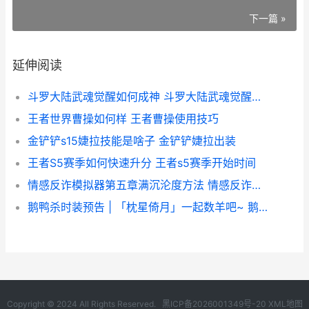
下一篇 »
延伸阅读
斗罗大陆武魂觉醒如何成神 斗罗大陆武魂觉醒打金版
王者世界曹操如何样 王者曹操使用技巧
金铲铲s15婕拉技能是啥子 金铲铲婕拉出装
王者S5赛季如何快速升分 王者s5赛季开始时间
情感反诈模拟器第五章满沉沦度方法 情感反诈模拟器陈欣欣完美结局
鹅鸭杀时装预告 | 「枕星倚月」一起数羊吧~ 鹅鸭厂战斗
Copyright © 2024 All Rights Reserved.
黑ICP备2026001349号-20
XML地图