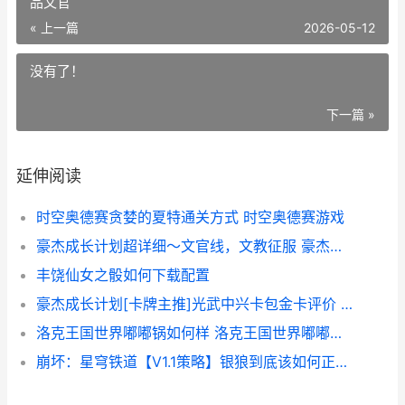
品文官
« 上一篇
2026-05-12
没有了！
下一篇 »
延伸阅读
时空奥德赛贪婪的夏特通关方式 时空奥德赛游戏
豪杰成长计划超详细～文官线，文教征服 豪杰成长计划超品文官
丰饶仙女之骰如何下载配置
豪杰成长计划[卡牌主推]光武中兴卡包金卡评价 豪杰成长计划破解版
洛克王国世界嘟嘟锅如何样 洛克王国世界嘟嘟锅性格
崩坏：星穹铁道【V1.1策略】银狼到底该如何正确游玩 崩坏:星穹铁道网页版