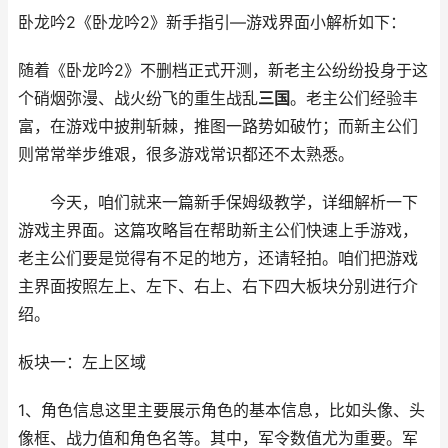
卧龙吟2《卧龙吟2》新手指引—游戏界面小解析如下：
随着《卧龙吟2》不删档正式开测，新老主公纷纷投身于这
个硝烟弥漫、战火纷飞的重生战乱
三国
。老主公们经验丰
富，在游戏中披荆斩棘，推图一路势如破竹；而新主公们
则常常举步维艰，很多游戏常识都还不太熟悉。
今天，咱们就来一篇新手保姆级教学，详细解析一下
游戏主界面。这篇攻略旨在帮助新主公们快速上手游戏，
老主公们要是觉得有不足的地方，还请轻拍。咱们把游戏
主界面按照左上、左下、右上、右下四大板块分别进行介
绍。
板块一：左上区域
1、角色信息这里主要展示角色的基本信息，比如头像、头
像框、战力值和角色名等。其中，军令数值尤为重要。军